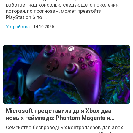
работает над консолью следующего поколения,
которая, по прогнозам, может превзойти
PlayStation 6 по ...
Устройства
Posted on
14.10.2025
Microsoft представила для Xbox два
новых геймпада: Phantom Magenta и
Arctic Camo
Семейство беспроводных контроллеров для Xbox