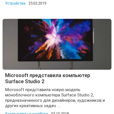
Устройства
Posted on
25.02.2019
Microsoft представила компьютер
Surface Studio 2
Microsoft представила новую модель
моноблочного компьютера Surface Studio 2,
предназначенного для дизайнеров, художников и
других креативных задач. ...
Компьютеры и ноутбуки
Posted on
03.10.2018