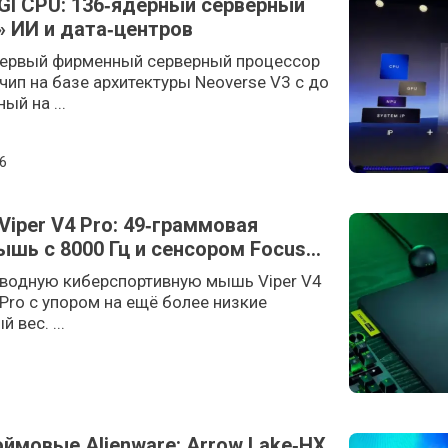
GI CPU: 136‑ядерный серверный
» ИИ и дата‑центров
первый фирменный серверный процессор
чип на базе архитектуры Neoverse V3 с до
ый на ...
n
6
Viper V4 Pro: 49‑граммовая
шь с 8000 Гц и сенсором Focus
оводную киберспортивную мышь Viper V4
 Pro с упором на ещё более низкие
вес. ...
юймовые Alienware: Arrow Lake‑HX