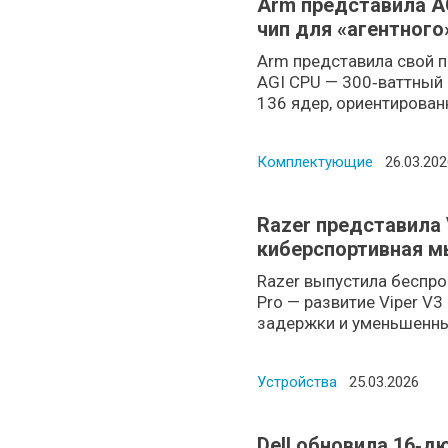
Arm представила A
чип для «агентного
Arm представила свой 
AGI CPU — 300‑ваттный 
136 ядер, ориентированн
Комплектующие
Posted o
26.03.202
Razer представила 
киберспортивная мы
Pro 50K
Razer выпустила беспр
Pro — развитие Viper V3
задержки и уменьшенный 
Устройства
Posted on
25.03.2026
Dell обновила 16‑д