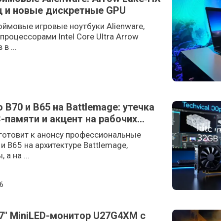
Гц и новые дискретные GPU
юймовые игровые ноутбуки Alienware,
роцессорами Intel Core Ultra Arrow
в ...
o B70 и B65 на Battlemage: утечка
-памяти и акцент на рабочих
, готовит к анонсу профессиональные
и B65 на архитектуре Battlemage,
а на ...
n
6
7″ MiniLED-монитор U27G4XM с