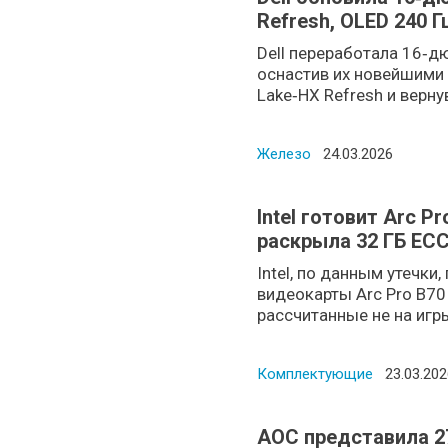
Refresh, OLED 240 
Dell переработала 16‑д
оснастив их новейшими п
Lake‑HX Refresh и вернув 
Железо
Posted on
24.03.2026
Intel готовит Arc Pr
раскрыла 32 ГБ ECC
задачах
Intel, по данным утечки
видеокарты Arc Pro B70 
рассчитанные не на игры, 
Комплектующие
Posted o
23.03.202
AOC представила 2