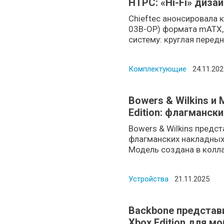
HTPC: «Hi-Fi» диза
передней панели
Chieftec анонсировала 
03B-OP) формата mATX,
систему: круглая передн
Комплектующие
Posted o
24.11.202
Bowers & Wilkins и
Edition: флагманск
Lossless
Bowers & Wilkins предс
флагманских накладных 
Модель создана в коллаб
Устройства
Posted on
21.11.2025
Backbone представ
Xbox Edition для м