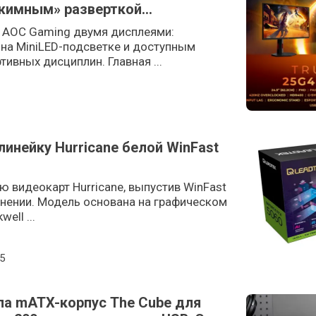
жимным» разверткой
также 24.5″ eSports-модель
 AOC Gaming двумя дисплеями:
а MiniLED-подсветке и доступным
ивных дисциплин. Главная ...
линейку Hurricane белой WinFast
ю видеокарт Hurricane, выпустив WinFast
лнении. Модель основана на графическом
ell ...
n
5
ла mATX-корпус The Cube для