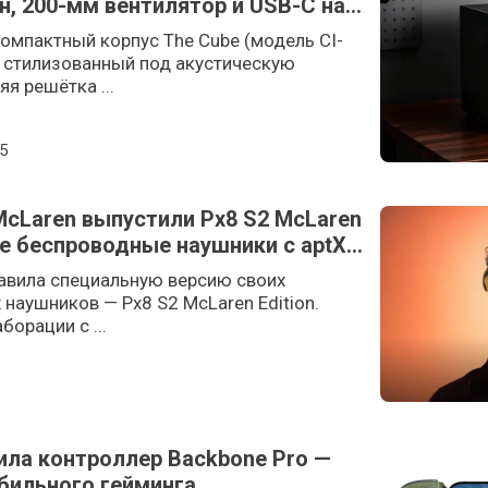
йн, 200-мм вентилятор и USB-C на
компактный корпус The Cube (модель CI-
 стилизованный под акустическую
яя решётка ...
n
5
 McLaren выпустили Px8 S2 McLaren
ие беспроводные наушники с aptX
тавила специальную версию своих
наушников — Px8 S2 McLaren Edition.
орации с ...
ила контроллер Backbone Pro —
обильного гейминга