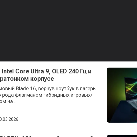
Intel Core Ultra 9, OLED 240 Гц и
тратонком корпусе
овый Blade 16, вернув ноутбук в лагерь
его рода флагманом гибридных игровых/
м на ...
osted on
0.03.2026