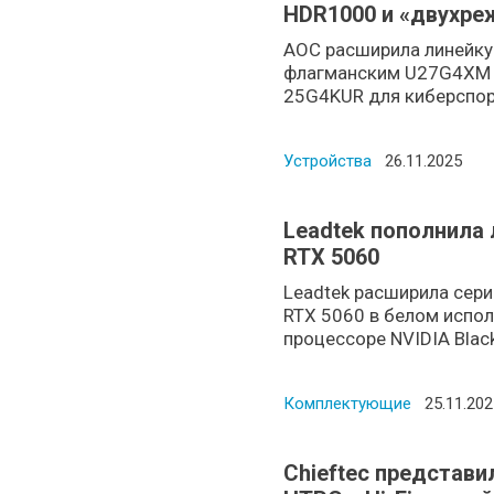
HDR1000 и «двухре
4K160/1080p320, а 
AOC расширила линейку
25G4KUR на 420 Гц
флагманским U27G4XM н
25G4KUR для киберспорт
Устройства
Posted on
26.11.2025
Leadtek пополнила 
RTX 5060
Leadtek расширила сери
RTX 5060 в белом испо
процессоре NVIDIA Blackw
Комплектующие
Posted o
25.11.202
Chieftec представи