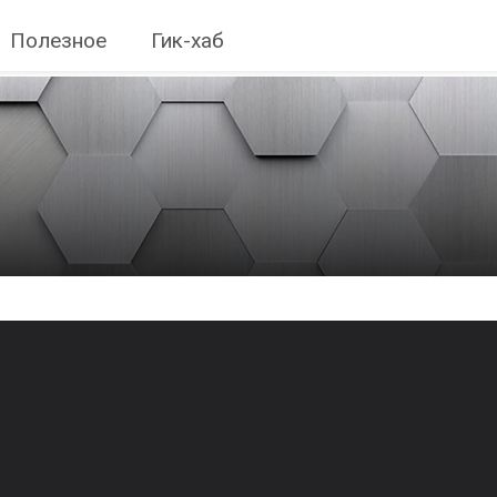
Полезное
Гик-хаб