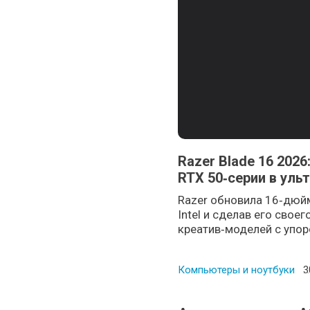
Razer Blade 16 2026: 
RTX 50‑серии в уль
Razer обновила 16‑дюйм
Intel и сделав его сво
креатив‑моделей с упоро
Компьютеры и ноутбуки
P
3