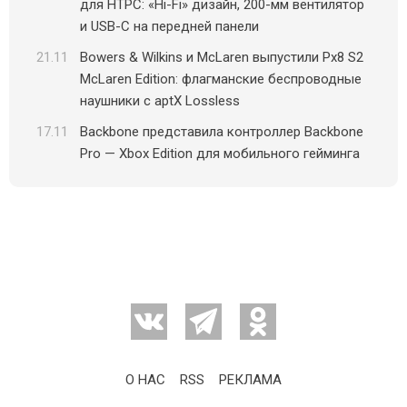
для HTPC: «Hi-Fi» дизайн, 200-мм вентилятор
и USB-C на передней панели
21.11
Bowers & Wilkins и McLaren выпустили Px8 S2
McLaren Edition: флагманские беспроводные
наушники с aptX Lossless
17.11
Backbone представила контроллер Backbone
Pro — Xbox Edition для мобильного гейминга
О НАС
RSS
РЕКЛАМА