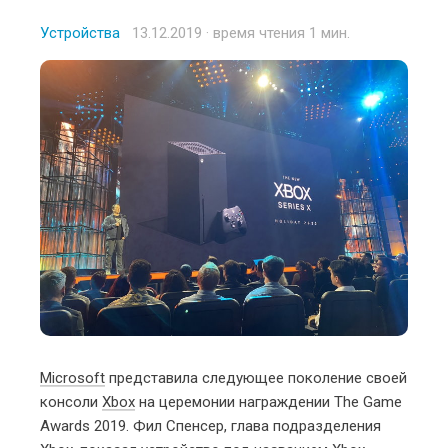
Устройства
Posted
13.12.2019
· время чтения 1 мин.
on
Microsoft
представила следующее поколение своей
консоли
Xbox
на церемонии награждении The Game
Awards 2019. Фил Спенсер, глава подразделения