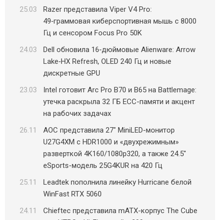
25.03
Razer представила Viper V4 Pro:
49‑граммовая киберспортивная мышь с 8000
Гц и сенсором Focus Pro 50K
24.03
Dell обновила 16‑дюймовые Alienware: Arrow
Lake‑HX Refresh, OLED 240 Гц и новые
дискретные GPU
23.03
Intel готовит Arc Pro B70 и B65 на Battlemage:
утечка раскрыла 32 ГБ ECC-памяти и акцент
на рабочих задачах
26.11
AOC представила 27″ MiniLED-монитор
U27G4XM с HDR1000 и «двухрежимным»
разверткой 4K160/1080p320, а также 24.5″
eSports-модель 25G4KUR на 420 Гц
25.11
Leadtek пополнила линейку Hurricane белой
WinFast RTX 5060
24.11
Chieftec представила mATX-корпус The Cube