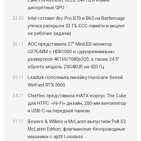
Lake‑HX Refresh, OLED 240 Гц и новые
дискретные GPU
23.03
Intel готовит Arc Pro B70 и B65 на Battlemage:
утечка раскрыла 32 ГБ ECC-памяти и акцент
на рабочих задачах
26.11
AOC представила 27″ MiniLED-монитор
U27G4XM с HDR1000 и «двухрежимным»
разверткой 4K160/1080p320, а также 24.5″
eSports-модель 25G4KUR на 420 Гц
25.11
Leadtek пополнила линейку Hurricane белой
WinFast RTX 5060
24.11
Chieftec представила mATX-корпус The Cube
для HTPC: «Hi-Fi» дизайн, 200-мм вентилятор
и USB-C на передней панели
21.11
Bowers & Wilkins и McLaren выпустили Px8 S2
McLaren Edition: флагманские беспроводные
наушники с aptX Lossless