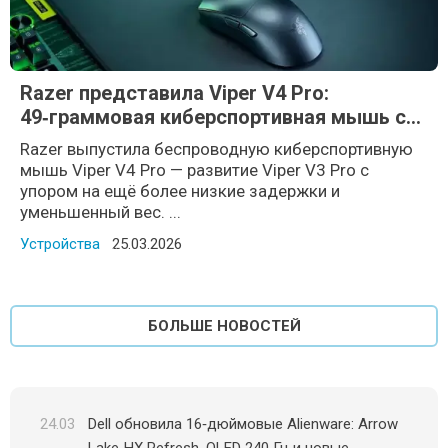
Razer представила Viper V4 Pro:
49‑граммовая киберспортивная мышь с
8000 Гц и сенсором Focus Pro 50K
Razer выпустила беспроводную киберспортивную
мышь Viper V4 Pro — развитие Viper V3 Pro с
упором на ещё более низкие задержки и
уменьшенный вес. ...
Устройства
Posted on
25.03.2026
БОЛЬШЕ НОВОСТЕЙ
24.03
Dell обновила 16‑дюймовые Alienware: Arrow