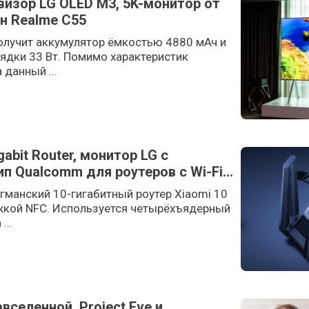
визор LG OLED M3, 5K-монитор от
н Realme C55
олучит аккумулятор ёмкостью 4880 мАч и
ядки 33 Вт. Помимо характеристик
 данный ...
gabit Router, монитор LG с
чип Qualcomm для роутеров с Wi-Fi
гманский 10-гигабитный роутер Xiaomi 10
ржкой NFC. Используется четырёхъядерный
...
селенной, Project Eve и