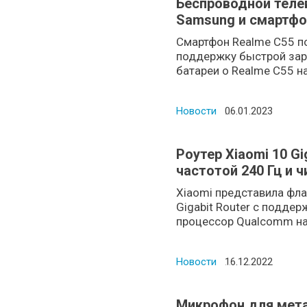
Беспроводной теле
Samsung и смартфо
Смартфон Realme C55 п
поддержку быстрой зар
батареи о Realme C55 на
Новости
Posted on
06.01.2023
Роутер Xiaomi 10 Gi
частотой 240 Гц и 
7
Xiaomi представила фла
Gigabit Router с подде
процессор Qualcomm на 
Новости
Posted on
16.12.2022
Микрофон для метав