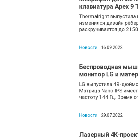
клавиатура Apex 9 
переключателями
Thermalright выпустила 
изменился дизайн рёбер
раскручивается до 2150 
Новости
Posted on
16.09.2022
Беспроводная мышь
монитор LG и матери
LG выпустила 49-дюйм
Матрица Nano IPS имеет
частоту 144 Гц. Время от
Новости
Posted on
29.07.2022
Лазерный 4K-проек