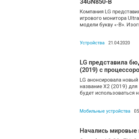
34GN850-B
Компания LG представи
игрового монитора Ultr
модели букву «-B». Изогн
Устройства
Posted on
21.04.2020
LG представила бю
(2019) с процессор
LG анонсировала новый
название X2 (2019) дл
будет использоваться н
Мобильные устройства
Po
05
Начались мировые 