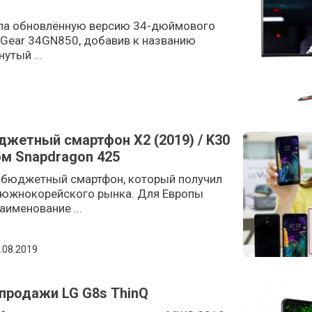
ла обновлённую версию 34-дюймового
aGear 34GN850, добавив к названию
утый ...
джетный смартфон X2 (2019) / K30
ом Snapdragon 425
 бюджетный смартфон, который получил
я южнокорейского рынка. Для Европы
аименование ...
sted on
.08.2019
продажи LG G8s ThinQ