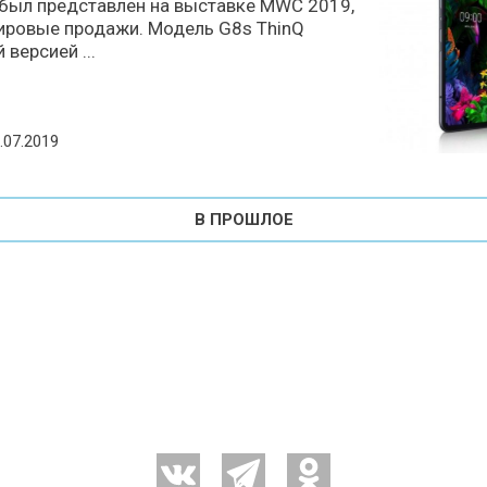
 был представлен на выставке MWC 2019,
мировые продажи. Модель G8s ThinQ
версией ...
sted on
.07.2019
В ПРОШЛОЕ