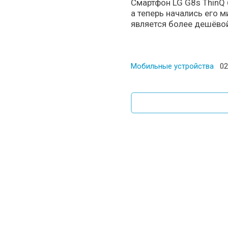
Смартфон LG G8s ThinQ
а теперь начались его 
является более дешёвой 
Мобильные устройства
Po
02