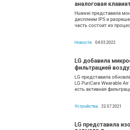
аналоговая клавиа
Huawei представила мо
дисплеем IPS и разреше
часть состоит из процес
Новости
Posted on
04.03.2022
LG добавила микро
фильтрацией возду
LG представила обновл
LG PuriCare Wearable Air
есть активная фильтрация
Устройства
Posted on
22.07.2021
LG представила изо