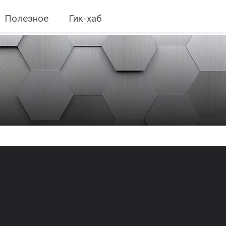
Полезное
Гик-хаб