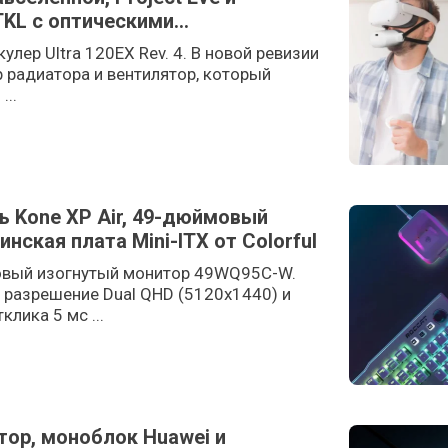
TKL с оптическими
кулер Ultra 120EX Rev. 4. В новой ревизии
 радиатора и вентилятор, который
...
 Kone XP Air, 49-дюймовый
нская плата Mini-ITX от Colorful
овый изогнутый монитор 49WQ95C-W.
 разрешение Dual QHD (5120x1440) и
клика 5 мс ...
тор, моноблок Huawei и