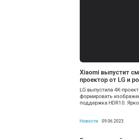
Xiaomi выпустит см
проектор от LG и р
LG выпустила 4K-проек
формировать изображен
поддержка HDR10. Яркос
Новости
Posted on
09.06.2023