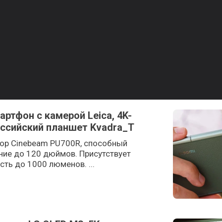
артфон с камерой Leica, 4K-
оссийский планшет Kvadra_T
тор Cinebeam PU700R, способный
ие до 120 дюймов. Присутствует
ть до 1000 люменов. ...