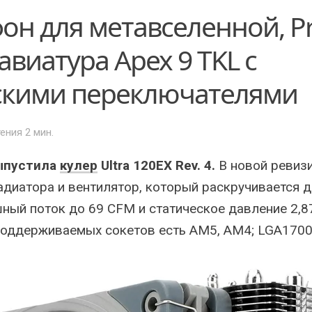
н для метавселенной, Pr
авиатура Apex 9 TKL с
скими переключателями
тения 2 мин.
выпустила
кулер
Ultra 120EX Rev. 4.
В новой ревиз
адиатора и вентилятор, который раскручивается д
ный поток до 69 CFM и статическое давление 2,8
поддерживаемых сокетов есть AM5, AM4; LGA1700