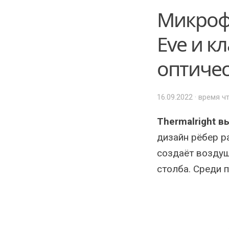
Микрофо
Eve и кл
оптиче
Posted
16.09.2022
· время ч
on
Thermalright 
дизайн рёбер р
создаёт воздуш
столба. Среди 