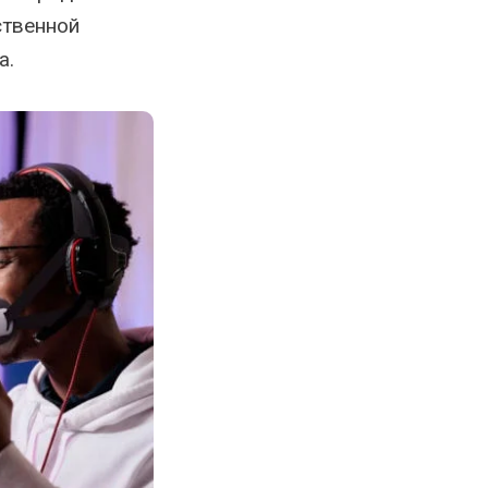
ственной
а.