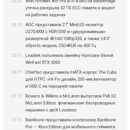
23.03
Intel готовит Arc Pro B70 и B65 на Battlemage:
утечка раскрыла 32 ГБ ECC-памяти и акцент
на рабочих задачах
26.11
AOC представила 27″ MiniLED-монитор
U27G4XM с HDR1000 и «двухрежимным»
разверткой 4K160/1080p320, а также 24.5″
eSports-модель 25G4KUR на 420 Гц
25.11
Leadtek пополнила линейку Hurricane белой
WinFast RTX 5060
24.11
Chieftec представила mATX-корпус The Cube
для HTPC: «Hi-Fi» дизайн, 200-мм вентилятор
и USB-C на передней панели
21.11
Bowers & Wilkins и McLaren выпустили Px8 S2
McLaren Edition: флагманские беспроводные
наушники с aptX Lossless
17.11
Backbone представила контроллер Backbone
Pro — Xbox Edition для мобильного гейминга