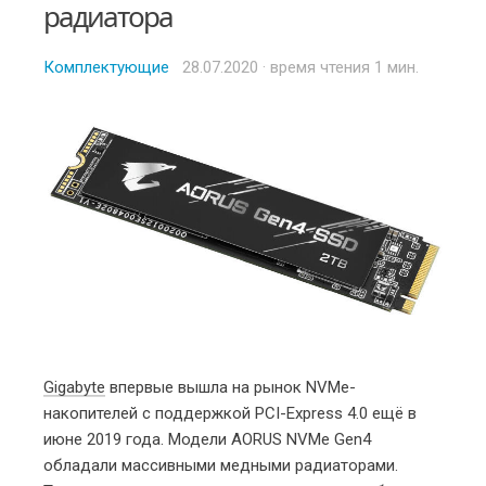
радиатора
Комплектующие
Posted
28.07.2020
· время чтения 1 мин.
on
Gigabyte
впервые вышла на рынок NVMe-
накопителей с поддержкой PCI-Express 4.0 ещё в
июне 2019 года. Модели AORUS NVMe Gen4
обладали массивными медными радиаторами.