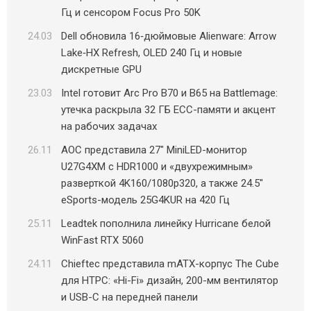
Гц и сенсором Focus Pro 50K
24.03
Dell обновила 16‑дюймовые Alienware: Arrow
Lake‑HX Refresh, OLED 240 Гц и новые
дискретные GPU
23.03
Intel готовит Arc Pro B70 и B65 на Battlemage:
утечка раскрыла 32 ГБ ECC-памяти и акцент
на рабочих задачах
26.11
AOC представила 27″ MiniLED-монитор
U27G4XM с HDR1000 и «двухрежимным»
разверткой 4K160/1080p320, а также 24.5″
eSports-модель 25G4KUR на 420 Гц
25.11
Leadtek пополнила линейку Hurricane белой
WinFast RTX 5060
24.11
Chieftec представила mATX-корпус The Cube
для HTPC: «Hi-Fi» дизайн, 200-мм вентилятор
и USB-C на передней панели