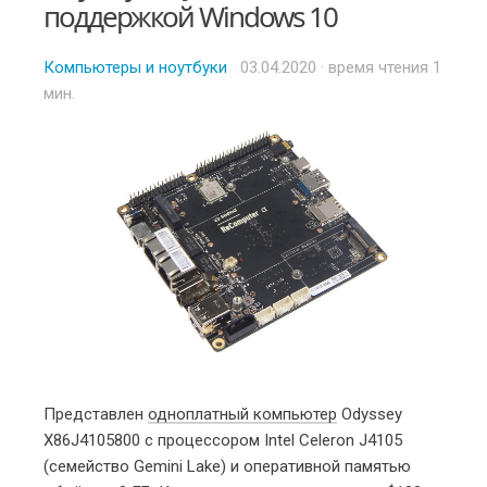
поддержкой Windows 10
Компьютеры и ноутбуки
Posted
03.04.2020
· время чтения 1
мин.
on
Представлен
одноплатный компьютер
Odyssey
X86J4105800 с процессором Intel Celeron J4105
(семейство Gemini Lake) и оперативной памятью