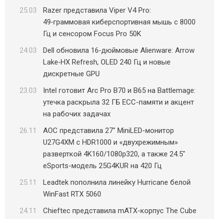
25.03
Razer представила Viper V4 Pro:
49‑граммовая киберспортивная мышь с 8000
Гц и сенсором Focus Pro 50K
24.03
Dell обновила 16‑дюймовые Alienware: Arrow
Lake‑HX Refresh, OLED 240 Гц и новые
дискретные GPU
23.03
Intel готовит Arc Pro B70 и B65 на Battlemage:
утечка раскрыла 32 ГБ ECC-памяти и акцент
на рабочих задачах
26.11
AOC представила 27″ MiniLED-монитор
U27G4XM с HDR1000 и «двухрежимным»
разверткой 4K160/1080p320, а также 24.5″
eSports-модель 25G4KUR на 420 Гц
25.11
Leadtek пополнила линейку Hurricane белой
WinFast RTX 5060
24.11
Chieftec представила mATX-корпус The Cube