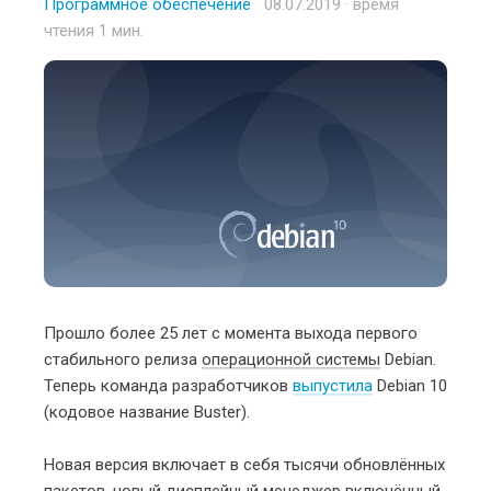
Программное обеспечение
Posted
08.07.2019
· время
чтения 1 мин.
on
Прошло более 25 лет с момента выхода первого
стабильного релиза
операционной системы
Debian.
Теперь команда разработчиков
выпустила
Debian 10
(кодовое название Buster).
Новая версия включает в себя тысячи обновлённых
пакетов, новый дисплейный менеджер включённый