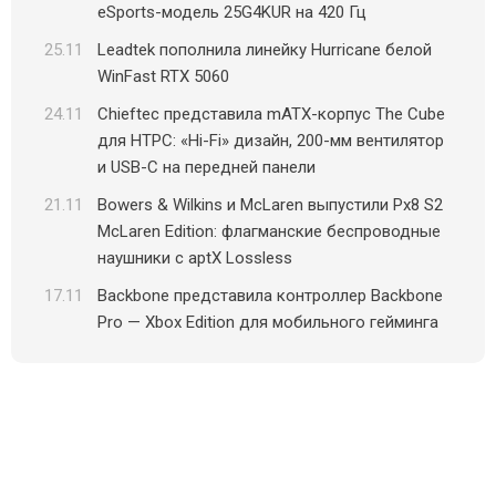
eSports-модель 25G4KUR на 420 Гц
25.11
Leadtek пополнила линейку Hurricane белой
WinFast RTX 5060
24.11
Chieftec представила mATX-корпус The Cube
для HTPC: «Hi-Fi» дизайн, 200-мм вентилятор
и USB-C на передней панели
21.11
Bowers & Wilkins и McLaren выпустили Px8 S2
McLaren Edition: флагманские беспроводные
наушники с aptX Lossless
17.11
Backbone представила контроллер Backbone
Pro — Xbox Edition для мобильного гейминга