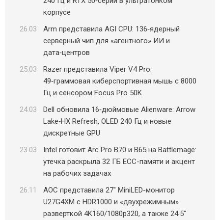
240 Гц и RTX 50‑серии в ультратонком
корпусе
26.03
Arm представила AGI CPU: 136‑ядерный
серверный чип для «агентного» ИИ и
дата‑центров
25.03
Razer представила Viper V4 Pro:
49‑граммовая киберспортивная мышь с 8000
Гц и сенсором Focus Pro 50K
24.03
Dell обновила 16‑дюймовые Alienware: Arrow
Lake‑HX Refresh, OLED 240 Гц и новые
дискретные GPU
23.03
Intel готовит Arc Pro B70 и B65 на Battlemage:
утечка раскрыла 32 ГБ ECC-памяти и акцент
на рабочих задачах
26.11
AOC представила 27″ MiniLED-монитор
U27G4XM с HDR1000 и «двухрежимным»
разверткой 4K160/1080p320, а также 24.5″