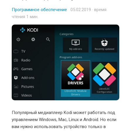
Программное обеспечение
Posted
05.02.2019
· время
чтения 1 мин.
on
Популярный медиаплеер Kodi может работать под
управлением Windows, Mac, Linux и Android. Но если
вам нужно использовать устройство только в