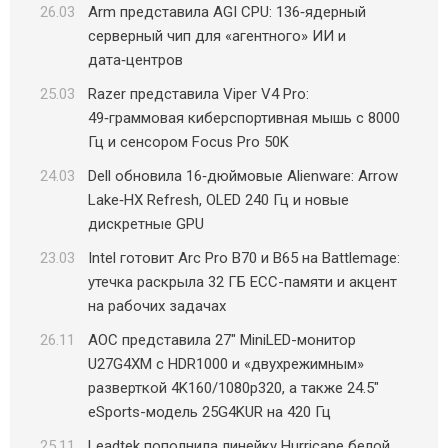
26.03
Arm представила AGI CPU: 136‑ядерный
серверный чип для «агентного» ИИ и
дата‑центров
25.03
Razer представила Viper V4 Pro:
49‑граммовая киберспортивная мышь с 8000
Гц и сенсором Focus Pro 50K
24.03
Dell обновила 16‑дюймовые Alienware: Arrow
Lake‑HX Refresh, OLED 240 Гц и новые
дискретные GPU
23.03
Intel готовит Arc Pro B70 и B65 на Battlemage:
утечка раскрыла 32 ГБ ECC-памяти и акцент
на рабочих задачах
26.11
AOC представила 27″ MiniLED-монитор
U27G4XM с HDR1000 и «двухрежимным»
разверткой 4K160/1080p320, а также 24.5″
eSports-модель 25G4KUR на 420 Гц
25.11
Leadtek пополнила линейку Hurricane белой