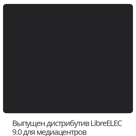
Выпущен дистрибутив LibreELEC
9.0 для медиацентров