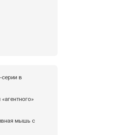
0‑серии в
 «агентного»
тивная мышь с