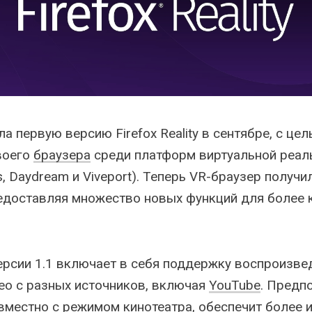
а первую версию Firefox Reality в сентябре, с це
воего
браузера
среди платформ виртуальной реал
, Daydream и Viveport). Теперь VR-браузер получи
редоставляя множество новых функций для более
 версии 1.1 включает в себя поддержку воспроизве
ео с разных источников, включая
YouTube
. Предпо
овместно с режимом кинотеатра, обеспечит более 