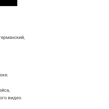
германский,
оке.
ейса,
ого видео.