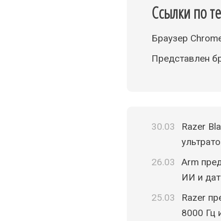
Ссылки по т
Браузер Chrome
Представлен бр
30.03
Razer Bla
ультрато
26.03
Arm пред
ИИ и дат
25.03
Razer пр
8000 Гц 