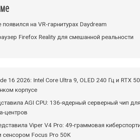
еме
 появился на VR-гарнитурах Daydream
аузер Firefox Reality для смешанной реальности
de 16 2026: Intel Core Ultra 9, OLED 240 Гц и RTX 5
нком корпусе
ставила AGI CPU: 136‑ядерный серверный чип для
а‑центров
едставила Viper V4 Pro: 49‑граммовая киберспор
и сенсором Focus Pro 50K