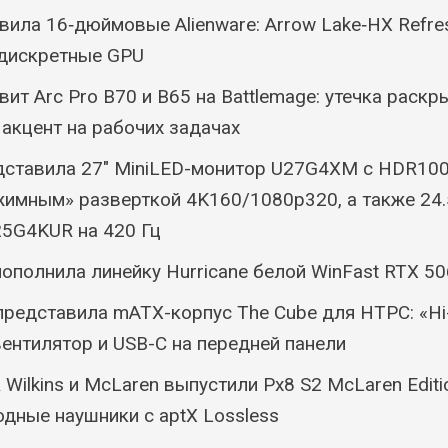
овила 16‑дюймовые Alienware: Arrow Lake‑HX Refre
 дискретные GPU
товит Arc Pro B70 и B65 на Battlemage: утечка раск
 акцент на рабочих задачах
дставила 27″ MiniLED-монитор U27G4XM с HDR100
имным» разверткой 4K160/1080p320, а также 24.5
25G4KUR на 420 Гц
пополнила линейку Hurricane белой WinFast RTX 5
 представила mATX-корпус The Cube для HTPC: «Hi-
ентилятор и USB-C на передней панели
 Wilkins и McLaren выпустили Px8 S2 McLaren Edit
дные наушники с aptX Lossless