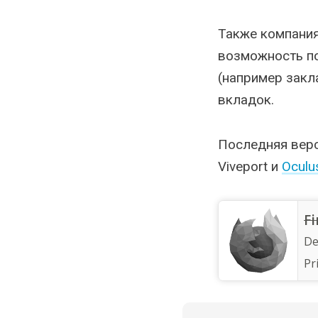
Также компания
возможность по
(например закл
вкладок.
Последняя верс
Viveport и
Oculu
Fi
De
Pr