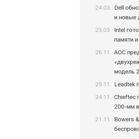
24.03
Dell обн
и новые
23.03
Intel го
памяти и
26.11
AOC пре
«двухреж
модель 
25.11
Leadtek 
24.11
Chieftec
200-мм в
21.11
Bowers &
беспрово