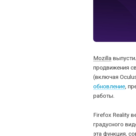
Mozilla
выпустил
продвижения с
(включая Oculus
обновление
, п
работы.
Firefox Reality
градусного вид
эта функция, с