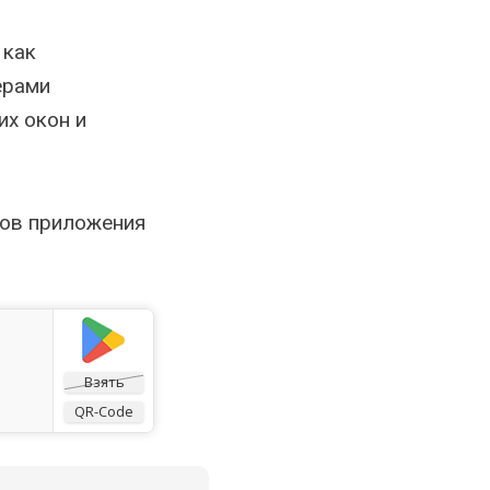
 как
ерами
их окон и
нов приложения
Взять
QR-Code