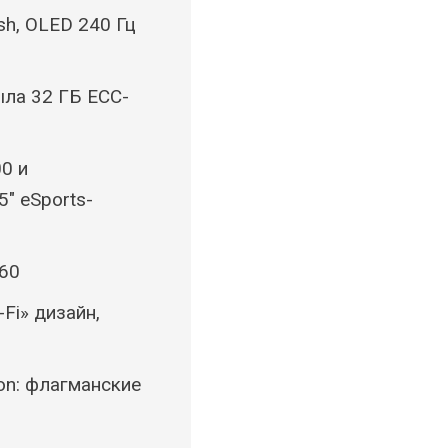
sh, OLED 240 Гц
рыла 32 ГБ ECC-
0 и
″ eSports-
060
Fi» дизайн,
ion: флагманские