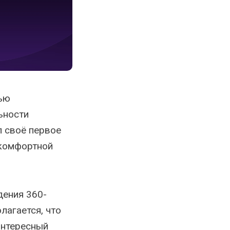
лью
ьности
л своё первое
 комфортной
дения 360-
лагается, что
интересный