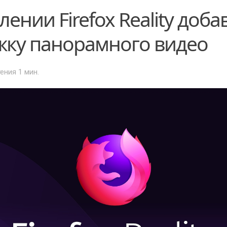
лении Firefox Reality доб
жку панорамного видео
тения 1 мин.