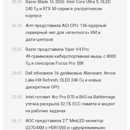
30.03
Razer Blade 16 2026: Intel Core Ultra 9, OLED
240 Гц и RTX 50‑серии в ультратонком
корпусе
26.03
Arm представила AGI CPU: 136‑ядерный
серверный чип для «агентного» ИИ и
дата‑центров
25.03
Razer представила Viper V4 Pro:
49‑граммовая киберспортивная мышь с 8000
Гц и сенсором Focus Pro 50K
24.03
Dell обновила 16‑дюймовые Alienware: Arrow
Lake‑HX Refresh, OLED 240 Гц и новые
дискретные GPU
23.03
Intel готовит Arc Pro B70 и B65 на Battlemage:
утечка раскрыла 32 ГБ ECC-памяти и акцент
на рабочих задачах
26.11
AOC представила 27″ MiniLED-монитор
U27G4XM с HDR1000 и «двухрежимным»