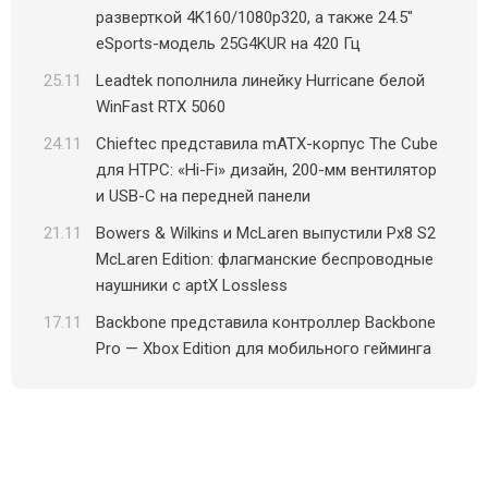
разверткой 4K160/1080p320, а также 24.5″
eSports-модель 25G4KUR на 420 Гц
25.11
Leadtek пополнила линейку Hurricane белой
WinFast RTX 5060
24.11
Chieftec представила mATX-корпус The Cube
для HTPC: «Hi-Fi» дизайн, 200-мм вентилятор
и USB-C на передней панели
21.11
Bowers & Wilkins и McLaren выпустили Px8 S2
McLaren Edition: флагманские беспроводные
наушники с aptX Lossless
17.11
Backbone представила контроллер Backbone
Pro — Xbox Edition для мобильного гейминга