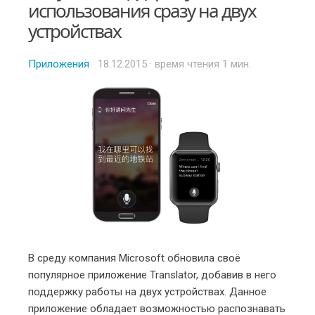
использования сразу на двух
устройствах
Приложения
Posted
18.12.2015
· время чтения 1 мин.
on
В среду компания Microsoft обновила своё
популярное приложение Translator, добавив в него
поддержку работы на двух устройствах. Данное
приложение обладает возможностью распознавать