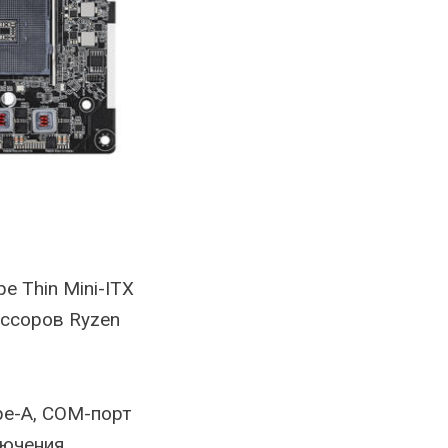
 Thin Mini-ITX
ссоров Ryzen
ype-A, COM-порт
лючения