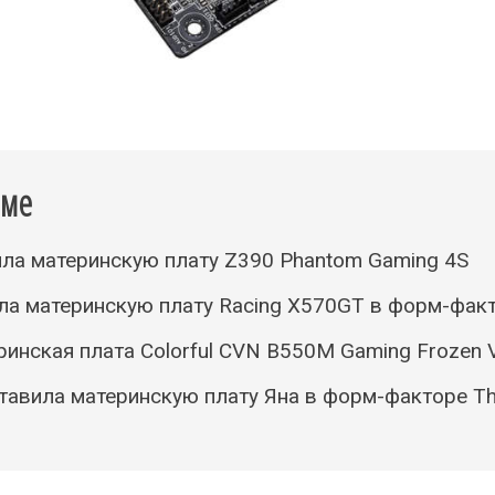
еме
ла материнскую плату Z390 Phantom Gaming 4S
ила материнскую плату Racing X570GT в форм-фак
инская плата Colorful CVN B550M Gaming Frozen 
тавила материнскую плату Яна в форм-факторе Thi