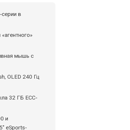
0‑серии в
 «агентного»
тивная мышь с
sh, OLED 240 Гц
рыла 32 ГБ ECC-
0 и
″ eSports-