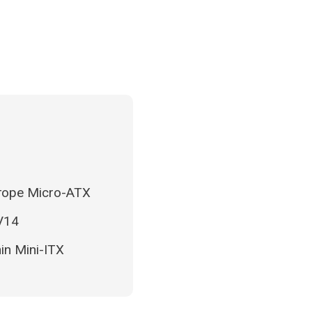
торе Micro-ATX
V14
n Mini-ITX