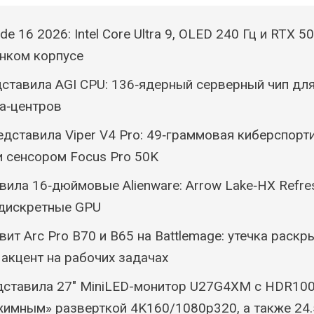
de 16 2026: Intel Core Ultra 9, OLED 240 Гц и RTX 5
нком корпусе
ставила AGI CPU: 136‑ядерный серверный чип для
а‑центров
едставила Viper V4 Pro: 49‑граммовая киберспор
и сенсором Focus Pro 50K
овила 16‑дюймовые Alienware: Arrow Lake‑HX Refre
 дискретные GPU
товит Arc Pro B70 и B65 на Battlemage: утечка раск
 акцент на рабочих задачах
дставила 27″ MiniLED-монитор U27G4XM с HDR100
имным» разверткой 4K160/1080p320, а также 24.5