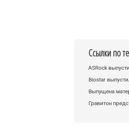
Ссылки по т
ASRock выпусти
Biostar выпуст
Выпущена матер
Гравитон предс