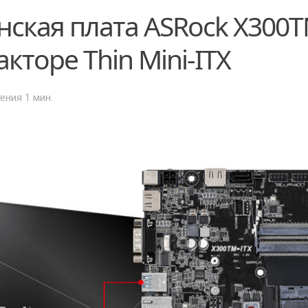
ская плата ASRock X300T
кторе Thin Mini-ITX
тения 1 мин.