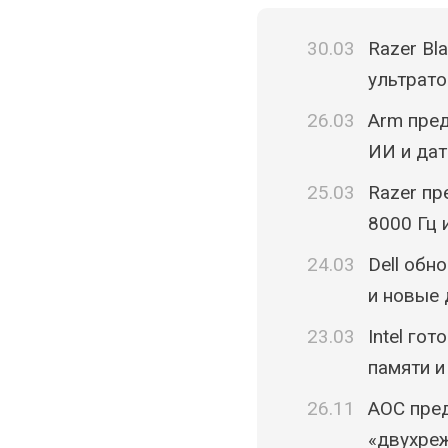
30.03
Razer Bla
ультрато
26.03
Arm пред
ИИ и дат
25.03
Razer пр
8000 Гц 
24.03
Dell обн
и новые
23.03
Intel го
памяти и
26.11
AOC пре
«двухреж