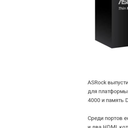
ASRock выпусти
для платформы
4000 и память 
Среди портов ес
и два HDMI, ко