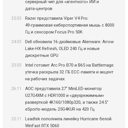
серверный чип для «агентного» ИИ и
дата‑центров
25.03
Razer представила Viper V4 Pro:
49‑граммовая киберспортивная мышь с 8000
Гц и сенсором Focus Pro 50K
24.03
Dell обновила 16‑дюймовые Alienware: Arrow
Lake‑HX Refresh, OLED 240 Гц и новые
дискретные GPU
23.03
Intel готовит Arc Pro B70 и B65 на Battlemage:
утечка раскрыла 32 ГБ ECC-памяти и акцент
на рабочих задачах
26.11
AOC представила 27″ MiniLED-монитор
U27G4XM с HDR1000 и «двухрежимным»
разверткой 4K160/1080p320, а также 24.5″
eSports-модель 25G4KUR на 420 Гц
25.11
Leadtek пополнила линейку Hurricane белой
WinFast RTX 5060