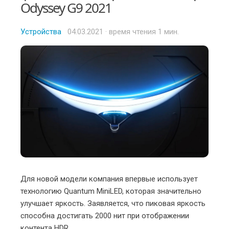
Odyssey G9 2021
Устройства
Posted
04.03.2021
· время чтения 1 мин.
on
Для новой модели компания впервые использует
технологию Quantum MiniLED, которая значительно
улучшает яркость. Заявляется, что пиковая яркость
способна достигать 2000 нит при отображении
контента HDR.