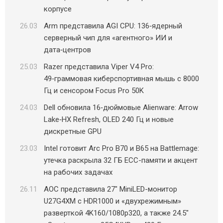
корпусе
26.03
Arm представила AGI CPU: 136‑ядерный
серверный чип для «агентного» ИИ и
дата‑центров
25.03
Razer представила Viper V4 Pro:
49‑граммовая киберспортивная мышь с 8000
Гц и сенсором Focus Pro 50K
24.03
Dell обновила 16‑дюймовые Alienware: Arrow
Lake‑HX Refresh, OLED 240 Гц и новые
дискретные GPU
23.03
Intel готовит Arc Pro B70 и B65 на Battlemage:
утечка раскрыла 32 ГБ ECC-памяти и акцент
на рабочих задачах
26.11
AOC представила 27″ MiniLED-монитор
U27G4XM с HDR1000 и «двухрежимным»
разверткой 4K160/1080p320, а также 24.5″