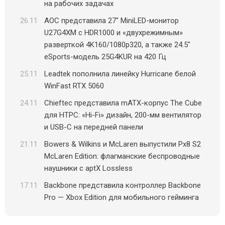
на рабочих задачах
26.11
AOC представила 27″ MiniLED-монитор
U27G4XM с HDR1000 и «двухрежимным»
разверткой 4K160/1080p320, а также 24.5″
eSports-модель 25G4KUR на 420 Гц
25.11
Leadtek пополнила линейку Hurricane белой
WinFast RTX 5060
24.11
Chieftec представила mATX-корпус The Cube
для HTPC: «Hi-Fi» дизайн, 200-мм вентилятор
и USB-C на передней панели
21.11
Bowers & Wilkins и McLaren выпустили Px8 S2
McLaren Edition: флагманские беспроводные
наушники с aptX Lossless
17.11
Backbone представила контроллер Backbone
Pro — Xbox Edition для мобильного гейминга