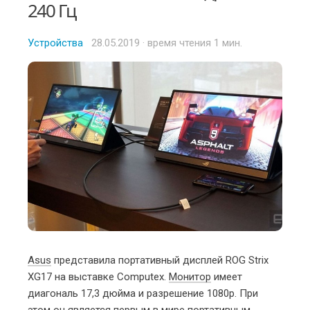
240 Гц
Устройства
Posted
28.05.2019
· время чтения 1 мин.
on
Asus
представила портативный дисплей ROG Strix
XG17 на выставке Computex.
Монитор
имеет
диагональ 17,3 дюйма и разрешение 1080p. При
этом он является первым в мире портативным