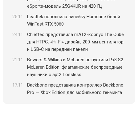
eSports-модель 25G4KUR на 420 Гц
25.11
Leadtek пополнила линейку Hurricane белой
WinFast RTX 5060
24.11
Chieftec представила mATX-корпус The Cube
для HTPC: «Hi-Fi» дизайн, 200-мм вентилятор
и USB-C на передней панели
21.11
Bowers & Wilkins и McLaren выпустили Px8 S2
McLaren Edition: флагманские беспроводные
наушники с aptX Lossless
17.11
Backbone представила контроллер Backbone
Pro — Xbox Edition для мобильного гейминга