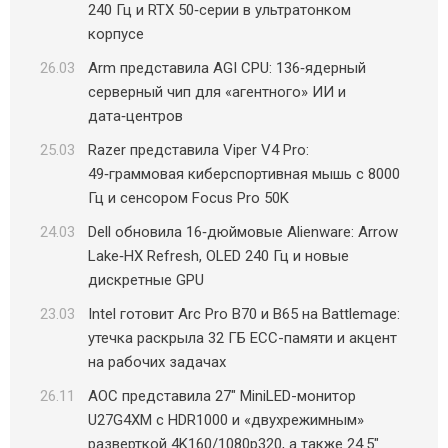
240 Гц и RTX 50‑серии в ультратонком
корпусе
26.03
Arm представила AGI CPU: 136‑ядерный
серверный чип для «агентного» ИИ и
дата‑центров
25.03
Razer представила Viper V4 Pro:
49‑граммовая киберспортивная мышь с 8000
Гц и сенсором Focus Pro 50K
24.03
Dell обновила 16‑дюймовые Alienware: Arrow
Lake‑HX Refresh, OLED 240 Гц и новые
дискретные GPU
23.03
Intel готовит Arc Pro B70 и B65 на Battlemage:
утечка раскрыла 32 ГБ ECC-памяти и акцент
на рабочих задачах
26.11
AOC представила 27″ MiniLED-монитор
U27G4XM с HDR1000 и «двухрежимным»
разверткой 4K160/1080p320, а также 24.5″