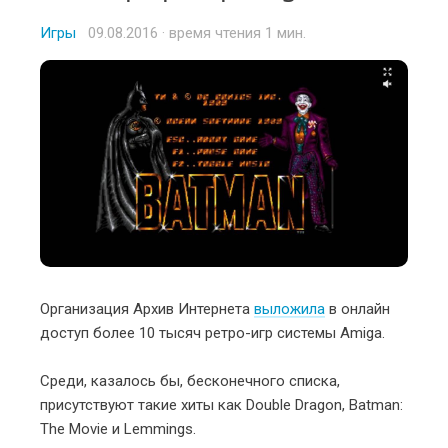
Игры
Posted
09.08.2016
· время чтения 1 мин.
on
Организация Архив Интернета
выложила
в онлайн
доступ более 10 тысяч ретро-игр системы Amiga.
Среди, казалось бы, бесконечного списка,
присутствуют такие хиты как Double Dragon, Batman:
The Movie и Lemmings.