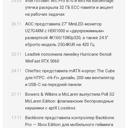
23.03
Intel готовит Arc Pro B70 и B65 на Battlemage:
утечка раскрыла 32 ГБ ECC-памяти и акцент
на рабочих задачах
26.11
AOC представила 27″ MiniLED-монитор
U27G4XM с HDR1000 и «двухрежимным»
разверткой 4K160/1080p320, а также 24.5″
eSports-модель 25G4KUR на 420 Гц
25.11
Leadtek пополнила линейку Hurricane белой
WinFast RTX 5060
24.11
Chieftec представила mATX-корпус The Cube
для HTPC: «Hi-Fi» дизайн, 200-мм вентилятор
и USB-C на передней панели
21.11
Bowers & Wilkins и McLaren выпустили Px8 S2
McLaren Edition: флагманские беспроводные
наушники с aptX Lossless
17.11
Backbone представила контроллер Backbone
Pro — Xbox Edition для мобильного гейминга