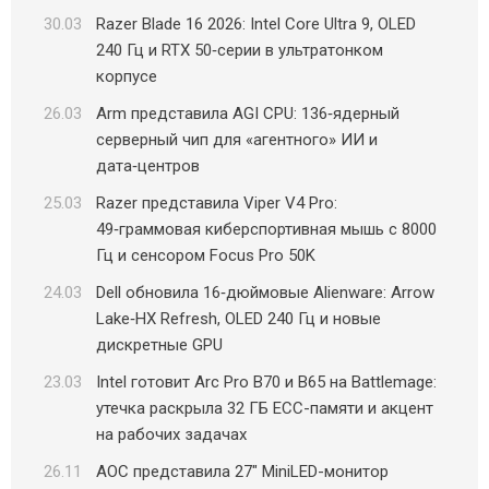
30.03
Razer Blade 16 2026: Intel Core Ultra 9, OLED
240 Гц и RTX 50‑серии в ультратонком
корпусе
26.03
Arm представила AGI CPU: 136‑ядерный
серверный чип для «агентного» ИИ и
дата‑центров
25.03
Razer представила Viper V4 Pro:
49‑граммовая киберспортивная мышь с 8000
Гц и сенсором Focus Pro 50K
24.03
Dell обновила 16‑дюймовые Alienware: Arrow
Lake‑HX Refresh, OLED 240 Гц и новые
дискретные GPU
23.03
Intel готовит Arc Pro B70 и B65 на Battlemage:
утечка раскрыла 32 ГБ ECC-памяти и акцент
на рабочих задачах
26.11
AOC представила 27″ MiniLED-монитор