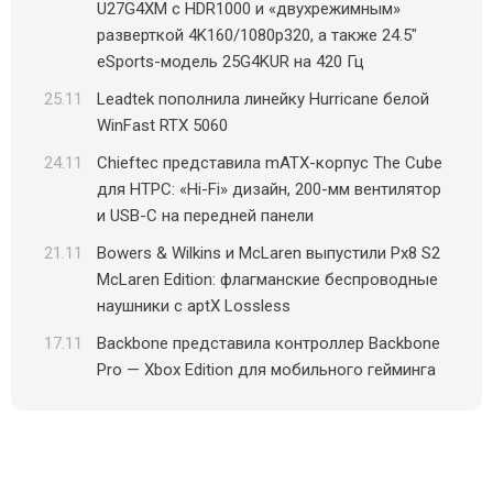
U27G4XM с HDR1000 и «двухрежимным»
разверткой 4K160/1080p320, а также 24.5″
eSports-модель 25G4KUR на 420 Гц
25.11
Leadtek пополнила линейку Hurricane белой
WinFast RTX 5060
24.11
Chieftec представила mATX-корпус The Cube
для HTPC: «Hi-Fi» дизайн, 200-мм вентилятор
и USB-C на передней панели
21.11
Bowers & Wilkins и McLaren выпустили Px8 S2
McLaren Edition: флагманские беспроводные
наушники с aptX Lossless
17.11
Backbone представила контроллер Backbone
Pro — Xbox Edition для мобильного гейминга