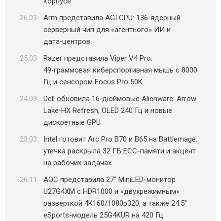
корпусе
26.03
Arm представила AGI CPU: 136‑ядерный
серверный чип для «агентного» ИИ и
дата‑центров
25.03
Razer представила Viper V4 Pro:
49‑граммовая киберспортивная мышь с 8000
Гц и сенсором Focus Pro 50K
24.03
Dell обновила 16‑дюймовые Alienware: Arrow
Lake‑HX Refresh, OLED 240 Гц и новые
дискретные GPU
23.03
Intel готовит Arc Pro B70 и B65 на Battlemage:
утечка раскрыла 32 ГБ ECC-памяти и акцент
на рабочих задачах
26.11
AOC представила 27″ MiniLED-монитор
U27G4XM с HDR1000 и «двухрежимным»
разверткой 4K160/1080p320, а также 24.5″
eSports-модель 25G4KUR на 420 Гц