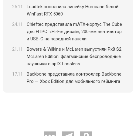
25.11
Leadtek пополнила линейку Hurricane белой
WinFast RTX 5060
24.11
Chieftec представила mATX-корпус The Cube
для HTPC: «Hi-Fi» дизайн, 200-мм вентилятор
и USB-C на передней панели
21.11
Bowers & Wilkins и McLaren выпустили Px8 S2
McLaren Edition: флагманские беспроводные
наушники с aptX Lossless
17.11
Backbone представила контроллер Backbone
Pro — Xbox Edition для мобильного гейминга