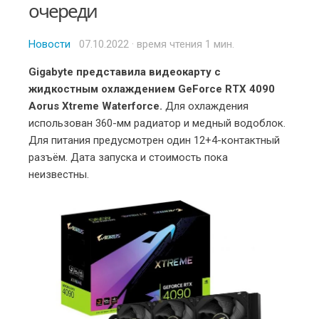
очереди
Новости
Posted
07.10.2022
· время чтения 1 мин.
on
Gigabyte представила видеокарту с
жидкостным охлаждением GeForce RTX 4090
Aorus Xtreme Waterforce.
Для охлаждения
использован 360-мм радиатор и медный водоблок.
Для питания предусмотрен один 12+4-контактный
разъём. Дата запуска и стоимость пока
неизвестны.