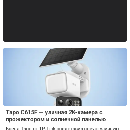
Tapo C615F — уличная 2K-камера с
прожектором и солнечной панелью
Бренд Tapo от TP‑Link представил новую уличную