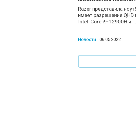
Razer представила ноут
имеет разрешение QHD и
Intel ️ Core i9-12900H и ...
Новости
Posted on
06.05.2022