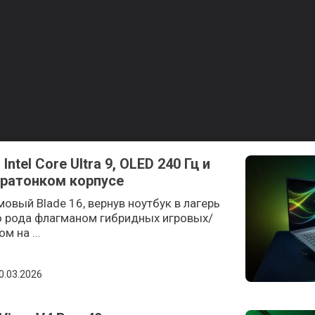
Intel Core Ultra 9, OLED 240 Гц и
тратонком корпусе
овый Blade 16, вернув ноутбук в лагерь
его рода флагманом гибридных игровых/
м на ...
osted on
0.03.2026