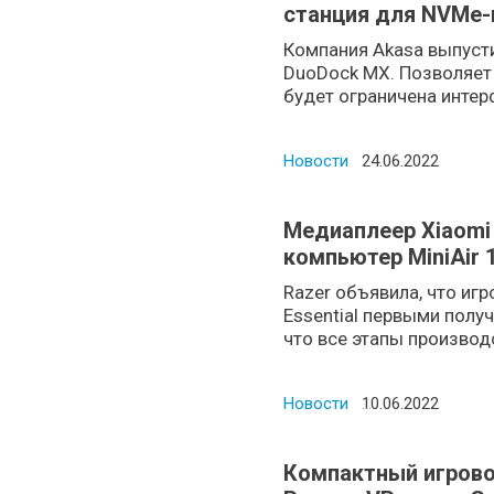
станция для NVMe-
клавиатура Razer
Компания Akasa выпуст
DuoDock MX. Позволяет 
будет ограничена интерф
Новости
Posted on
24.06.2022
Медиаплеер Xiaomi
компьютер MiniAir 1
Thermaltake
Razer объявила, что игр
Essential первыми полу
что все этапы производс
Новости
Posted on
10.06.2022
Компактный игровой