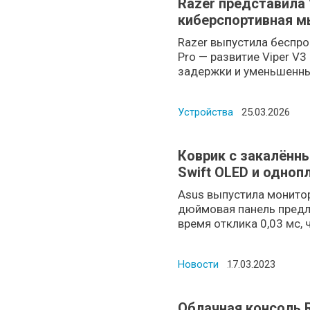
Razer представила 
киберспортивная мы
Pro 50K
Razer выпустила беспр
Pro — развитие Viper V3
задержки и уменьшенный 
Устройства
Posted on
25.03.2026
Коврик с закалённ
Swift OLED и одноп
Asus выпустила монито
дюймовая панель предл
время отклика 0,03 мс, ч
Новости
Posted on
17.03.2023
Облачная консоль R