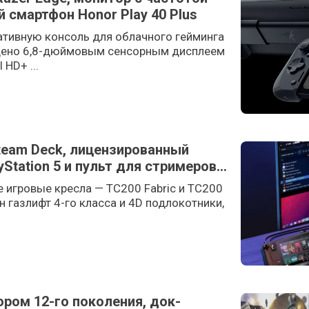
 смартфон Honor Play 40 Plus
ативную консоль для облачного гейминга
щено 6,8-дюймовым сенсорным дисплеем
 HD+ ...
team Deck, лицензированный
yStation 5 и пульт для стримеров
е игровые кресла — TC200 Fabric и TC200
н газлифт 4-го класса и 4D подлокотники,
сором 12-го поколения, док-