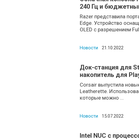
240 Гц и бюджетный
Razer представила порт
Edge. Устройство осна
OLED с разрешением Full
Новости
Posted on
21.10.2022
Док-станция для S
накопитель для Pla
от Razer
Corsair выпустила новы
Leatherette. Использова
которые можно ...
Новости
Posted on
15.07.2022
Intel NUC с процес