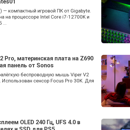
ates01
th) — компактный игровой ПК от Gigabyte.
а на процессоре Intel Core i7-12700K и
...
2 Pro, материнская плата на Z690
вая панель от Sonos
тралёгкую беспроводную мышь Viper V2
г. Использован сенсор Focus Pro 30K. Для
сплеем OLED 240 Гц, UFS 4.0 в
елях и SSD для PS5