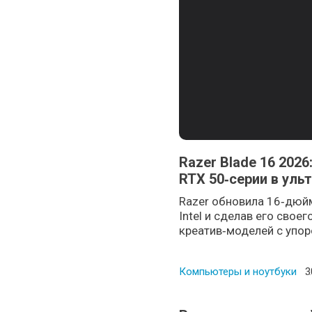
Razer Blade 16 2026: 
RTX 50‑серии в уль
Razer обновила 16‑дюйм
Intel и сделав его сво
креатив‑моделей с упоро
Компьютеры и ноутбуки
P
3