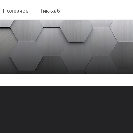
Полезное
Гик-хаб