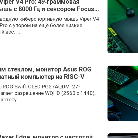
Viper V4 Pro: 49‑граммовая
шь с 8000 Гц и сенсором Focus
оводную киберспортивную мышь Viper V4
 Pro с упором на ещё более низкие
вес. ...
ым стеклом, монитор Asus ROG
латный компьютер на RISC-V
р ROG Swift OLED PG27AQDM. 27-
агает разрешение WQHD (2560 x 1440),
астоту ...
azer Edge, монитор с частотой