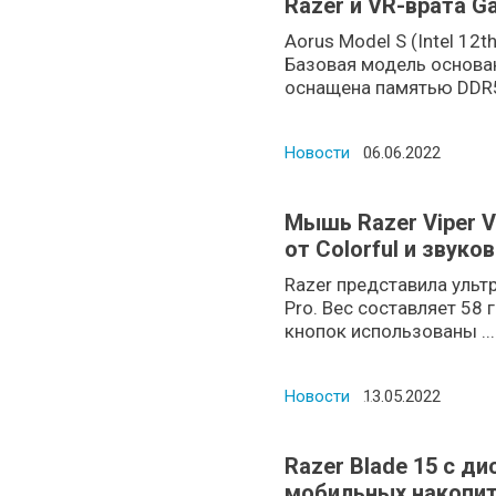
Razer и VR-врата G
Aorus Model S (Intel 12
Базовая модель основан
оснащена памятью DDR5 
Новости
Posted on
06.06.2022
Мышь Razer Viper V
от Colorful и звуко
Razer представила уль
Pro. Вес составляет 58 
кнопок использованы ...
Новости
Posted on
13.05.2022
Razer Blade 15 с ди
мобильных накопит