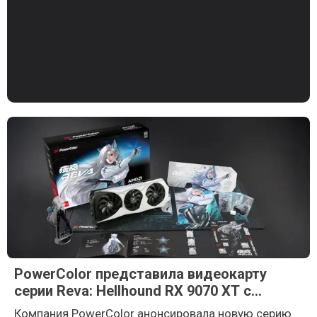
PowerColor представила видеокарту
серии Reva: Hellhound RX 9070 XT с
улучшенным охлаждением
Компания PowerColor анонсировала новую серию