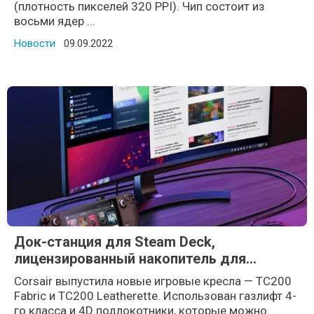
(плотность пикселей 320 PPI). Чип состоит из
восьми ядер ...
Новости
Posted on
09.09.2022
Док-станция для Steam Deck,
лицензированный накопитель для
PlayStation 5 и пульт для стримеров от
Corsair выпустила новые игровые кресла — TC200
Razer
Fabric и TC200 Leatherette. Использован газлифт 4-
го класса и 4D подлокотники, которые можно ...