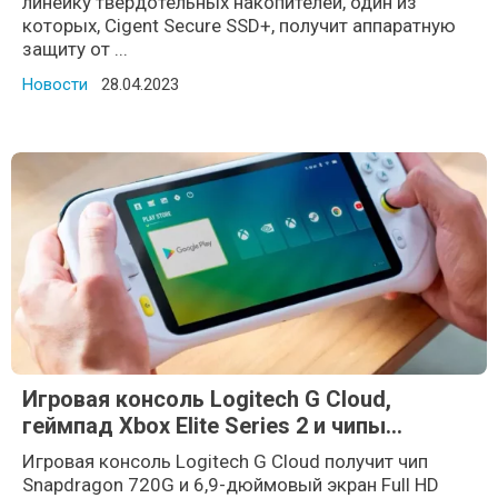
линейку твердотельных накопителей, один из
которых, Cigent Secure SSD+, получит аппаратную
защиту от ...
Новости
Posted on
28.04.2023
Игровая консоль Logitech G Cloud,
геймпад Xbox Elite Series 2 и чипы
Snapdragon 6/4 Gen 1
Игровая консоль Logitech G Cloud получит чип
Snapdragon 720G и 6,9-дюймовый экран Full HD