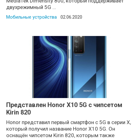
MediaTek Dimensity 800, который поддерживает
двухрежимный 5G ...
Мобильные устройства
Posted on
02.06.2020
Представлен Honor X10 5G с чипсетом
Kirin 820
Honor представил первый смартфон с 5G в серии X,
который получил название Honor X10 5G. Он
оснащён чипсетом Kirin 820, которым также