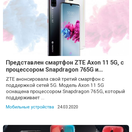
Представлен смартфон ZTE Axon 11 5G, с
процессором Snapdragon 765G и
четверной камерой
ZTE анонсировала свой третий смартфон с
поддержкой сетей 5G. Модель Axon 11 5G
оснащена процессором Snapdragon 765G, который
поддерживает ...
Мобильные устройства
Posted on
24.03.2020